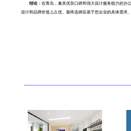
结论
：在青岛，兼具优良口碑和强大设计服务能力的办
设计和品牌价值上占优。最终选择应基于您企业的具体需求