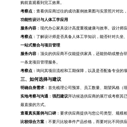
购前直观看到完工效果。
考察点
：查看供应商过往的成功案例效果图与实景照片对比
功能性设计与人体工学应用
服务内容
：现代办公家具设计高度重视健康与效率。设计师
考察点
：了解设计师是否具备人体工学知识，能否针对久坐
一站式整合与项目管理
服务内容
：顶尖的供应商不仅能提供家具，还能协助或整合弱电
一条龙项目管理服务。
考察点
：询问其项目流程和工期保障，以及是否配备专业的
三、如何选择与建议
明确自身需求
：首先梳理公司预算、员工数量、期望风格（
实地考察与沟通
：
强烈建议
拜访候选供应商的展厅或考察其
最直接的方式。
查看真实案例与口碑
：要求供应商提供与您公司类型、规模
比较综合方案
：不要只比较单件产品价格，而要对比不同供应