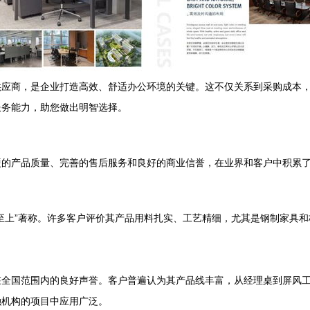
供应商，是企业打造高效、舒适办公环境的关键。这不仅关系到采购成本
服务能力，助您做出明智选择。
硬的产品质量、完善的售后服务和良好的商业信誉，在业界和客户中积累
至上”著称。许多客户评价其产品用料扎实、工艺精细，尤其是钢制家具
全国范围内的良好声誉。客户普遍认为其产品线丰富，从经理桌到屏风工
融机构的项目中应用广泛。