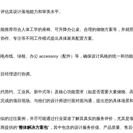
，评估其设计落地能力和审美水平。
应能推荐符合人体工学的座椅、可升降办公桌、合理的储物方案等，并就
、协作、专注等不同工作模式提出具体家具配置方案。
布线、绿植、办公 accessory（配件）等，确保设计风格的统一和
项目经理进行协调。
现代简约、工业风、新中式等）及核心功能需求（如是否需要大量储物、
已完成的项目现场。与他们的设计师进行面对面沟通，提出您的具体场景
相似的过往案例，并尽可能通过行业渠道了解其真实的服务评价，尤其是
商提供的“
整体解决方案包
”，其中包含的设计服务价值、产品质量、售