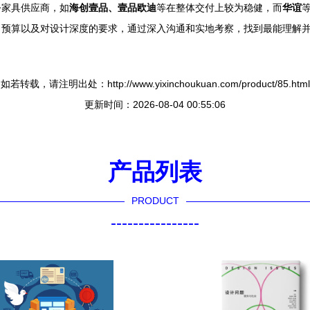
公家具供应商，如
海创壹品、壹品欧迪
等在整体交付上较为稳健，而
华谊
、预算以及对设计深度的要求，通过深入沟通和实地考察，找到最能理解
如若转载，请注明出处：http://www.yixinchoukuan.com/product/85.html
更新时间：2026-08-04 00:55:06
产品列表
PRODUCT
----------------