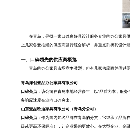
在青岛，寻找一家口碑良好且设计服务专业的办公家具
上几家备受推崇的供应商进行综合解析，并重点剖析其设计
一、口碑领先的供应商概览
青岛的办公家具市场竞争激烈，但有几家供应商凭借过
青岛海创壹品办公家具有限公司
口碑亮点
：该公司在青岛本地经营多年，以“品质为本，服务
务响应速度在业内口碑突出。
山东壹品欧迪家具有限公司（青岛分公司）
口碑亮点
：作为国内知名品牌在青岛的分支，它继承了品牌在
级或更高环保标准），让企业采购更放心。在大型企业、金