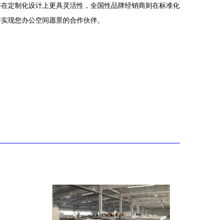
等在定制化设计上更具灵活性，全国性品牌经销商则在标准化
并实现您办公空间愿景的合作伙伴。