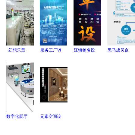
代工厂燕窝
线对公司的
连接智慧，
代加工的完
设计服务定
共创高效未
整流程!
位分析
来
幻想乐章
服务工厂VI
江镇签名设
黑马成员企
联想如何设
设计 从工
计 点亮商
业「银星智
计服务驱散
业逻辑到品
务形象的个
能」完成超
库存魔咒
牌叙事的设
性之选
亿元融资，
计实践
加速新产品
设计开发转
化
数字化展厅
元素空间设
设计 创新
计 赋予空
体验与解决
间灵魂的专