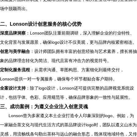
场中脱颖而出。
二、Lonson设计创意服务的核心优势
深度品牌洞察
：Lonson团队注重前期调研，深入理解企业的行业特性、
文化背景与发展愿景，确保logo设计不仅美观，更与品牌内核紧密相连。
创意与美学融合
：设计师团队拥有丰富的创意经验与艺术素养，擅长将抽
象的品牌理念转化为简洁、现代且富有冲击力的视觉符号。
定制化服务流程
：从需求沟通、草图构思、方案细化到最终交付，
Lonson提供一对一专属服务，确保每个环节都贴合客户期待。
全案设计支持
：除了logo设计，Lonson还可提供完整的品牌视觉系统设
计，包括字体、色彩、应用规范等，确保品牌形象的一致性与延展性。
三、成功案例：为遵义企业注入创意灵魂
Lonson曾为多家遵义本土企业打造令人印象深刻的logo。例如，为
一家融合茶文化与现代生活方式的茶品牌设计logo时，团队以遵义山水为
灵感，用流畅线条勾勒出茶杯与远山的融合形态，既体现地域特色，又传