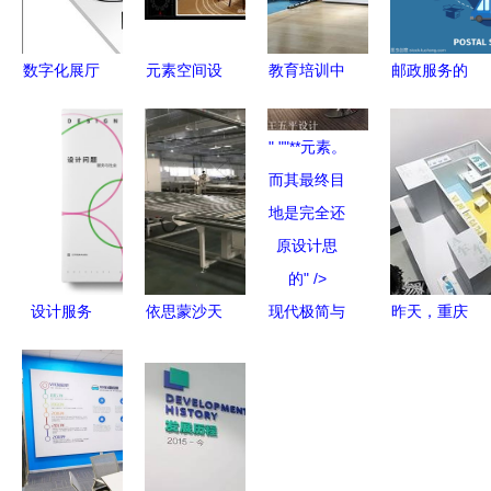
数字化展厅
元素空间设
教育培训中
邮政服务的
设计 创新
计 赋予空
心办公室装
圆型设计
体验与解决
间灵魂的专
修设计 直
以圆形美学
" ""**元素。
方案的综合
业服务 | 一
营办公装修
重塑客户体
而其最终目
设计服务
品威客网
一站式服务
验
地是完全还
解析
原设计思
的" />
设计服务
依思蒙沙天
现代极简与
昨天，重庆
从功能创造
津新工厂投
东方美学的
大学上演一
到社会责任
产 以设计
融合——太
场脑洞大开
的演进
服务驱动未
合南方王五
的设计秀
来睡眠体验
平办公室设
学生毕业设
升级
计解析
计智造未来